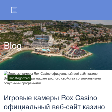
Blog
Uncategorized
Игровые камеры Rox Casino
официальный веб-сайт казино