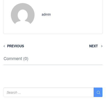
admin
PREVIOUS
NEXT
Comment (0)