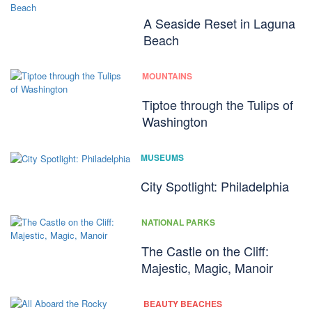
A Seaside Reset in Laguna
Beach
MOUNTAINS
Tiptoe through the Tulips of
Washington
MUSEUMS
City Spotlight: Philadelphia
NATIONAL PARKS
The Castle on the Cliff:
Majestic, Magic, Manoir
BEAUTY BEACHES