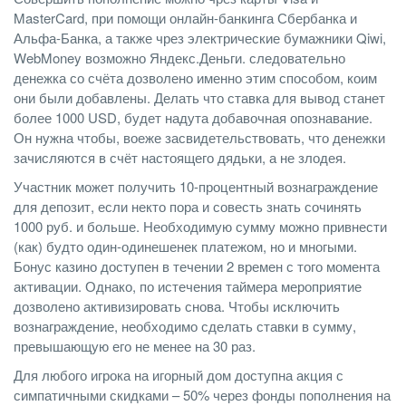
MasterCard, при помощи онлайн-банкинга Сбербанка и
Альфа-Банка, а также чрез электрические бумажники Qiwi,
WebMoney возможно Яндекс.Деньги. следовательно
денежка со счёта дозволено именно этим способом, коим
они были добавлены. Делать что ставка для вывод станет
более 1000 USD, будет надута добавочная опознавание.
Он нужна чтобы, воеже засвидетельствовать, что денежки
зачисляются в счёт настоящего дядьки, а не злодея.
Участник может получить 10-процентный вознаграждение
для депозит, если некто пора и совесть знать сочинять
1000 руб. и больше. Необходимую сумму можно привнести
(как) будто один-одинешенек платежом, но и многыми.
Бонус казино доступен в течении 2 времен с того момента
активации. Однако, по истечения таймера мероприятие
дозволено активизировать снова. Чтобы исключить
вознаграждение, необходимо сделать ставки в сумму,
превышающую его не менее на 30 раз.
Для любого игрока на игорный дом доступна акция с
симпатичными скидками – 50% через фонды пополнения на