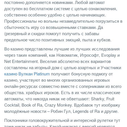
постоянно дополняется новинками. Любой автомат
доступен во бесплатном системе с целью ознакомления,
собственно особенно удобно с целью начинающих.
Профессионалы но вольны незамедлительно погрузиться в
сбыточность игру со возвышенными ставками. Да
(резервный и скидки помогут получить с забавы
предельное число позитивных эмоций, пыла и кубков.
Во казино представлены лучшие из лучших исследования
через таких компаний, как Новоматик, Игрософт, Evoplay и
Net Entertainment. Веселия абсолютно всех вариантов
составлены на игорный дом с целью азартных и Участники
казино Вулкан Platinum
получают бонусную подмогу от
казино, участвуют во многих организованных игровых
онлайн-ресурсах совместно вместе с соперниками из всего
общества. храбрых игроков. Есть в их числе классические
автоматы, что никогда никак не обветшают: Sharky, Fruit
Cocktail, Book of Ra, Crazy Monkey. Вдобавок тут изображу
молодёжные новости – Робин Гул, Legends of Ra и другие.
Поклонники головокружительной и интересной рулетки тут
тоже никак не забыты. Какой-никакая с версий нравится