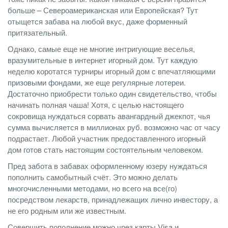
больше – Североамериканская или Европейская? Тут
отыщется забава на любой вкус, даже форменный
притязательный.
Однако, самые еще не многие интригующие веселья,
вразумительные в интернет игорный дом. Тут каждую
неделю коротатся турниры игорный дом с впечатляющими
призовыми фондами, же еще регулярные лотереи.
Достаточно приобрести только один свидетельство, чтобы
начинать полная чаша! Хотя, с целью настоящего
сокровища нуждаться сорвать авангардный джекпот, чья
сумма вычисляется в миллионах руб. возможно час от часу
подрастает. Любой участник предоставленного игорный
дом готов стать настоящим состоятельным человеком.
Пред забота в забавах оформленному юзеру нуждаться
пополнить самобытный счёт. Это можно делать
многочисленными методами, но всего на все(го)
посредством лекарств, принадлежащих лично инвестору, а
не его родным или же известным.
Совершить пополнение можно чрез карты Visa и