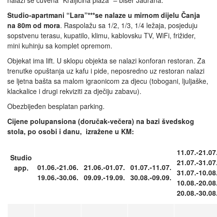
nalazi se čuvena “Kraljičina plaza” – biser Jadrana.
Studio-apartmani “Lara”***se nalaze u mirnom dijelu Čanja
na 80m od mora
. Raspolažu sa 1/2, 1/3, 1/4 ležaja, posjeduju
sopstvenu terasu, kupatilo, klimu, kablovsku TV, WiFi, frižider,
mini kuhinju sa komplet opremom.
Objekat ima lift. U sklopu objekta se nalazi konforan restoran. Za
trenutke opuštanja uz kafu i pide, neposredno uz restoran nalazi
se ljetna bašta sa malom igraonicom za djecu (tobogani, ljuljaške,
klackalice i drugi rekviziti za dječiju zabavu).
Obezbijeđen besplatan parking.
Cijene polupansiona (doručak-večera) na bazi švedskog
stola, po osobi i danu, izražene u KM:
11.07.-21.07
Studio
21.07.-31.07
01.06.-21.06.
21.06.-01.07.
01.07.-11.07.
app.
31.07.-10.08
19.06.-30.06.
09.09.-19.09.
30.08.-09.09.
10.08.-20.08
20.08.-30.08