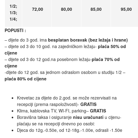
1/2;
72,00
80,00
85,00
95,00
1/3;
1/4;
POPUSTI :
– dijete do 3 god. ima
besplatan boravak (bez ležaja i hrane)
– dijete od 3 do 10 god. na zajedničkom ležaju-
plaća 50% od
cijene
– dijete od 3 do 12 god.na posebnom ležaju-
plaća 70% od
cijene
-dijete do 12 god. sa jednom odraslom osobom u studiju 1/2 –
plaća 80% od cijene
Krevetac za dijete do 2.god. se može rezervisati na
recepciji (prema raspoloživosti)-
GRATIS
Klima, kablovska TV, WI-FI, parking–
GRATIS
Boravišna taksa i osiguranje
nisu uračunati
u cijenu-
plaćaju se na recepciji dnevno po osobi:
Djeca do 12g.-0.50e, od 12-18g.-1.00e, odrasli -1.50e