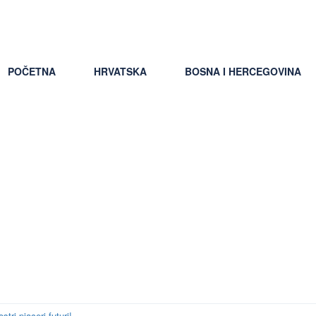
ti uslovi putovanja
POČETNA
HRVATSKA
BOSNA I HERCEGOVINA
di incontri