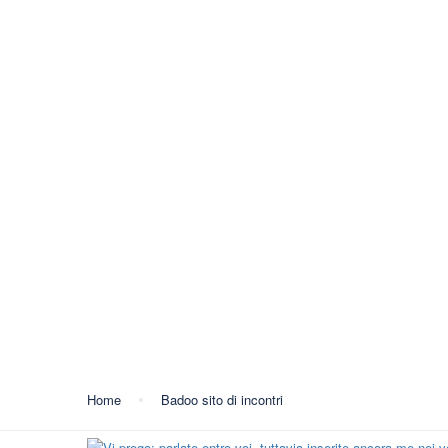
+387 35 557 450
info@lukavactravel.ba
Opš
Kategorija:
Badoo sito 
Home
Badoo sito di incontri