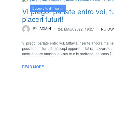
Badoo sito di incontri
Vi prego: parlate entro voi, t
piaceri futuri!
BY
ADMIN
24. MAJA 2022. 19:27
NO CO
Vi prego: parlate entro voi, tuttavia inserite ancora me n
possiedi, mi torturi, mi scopi oppure mi fai ramazzare dur
amici oppure amiche io vista te e la padrona: nel caso […
READ MORE