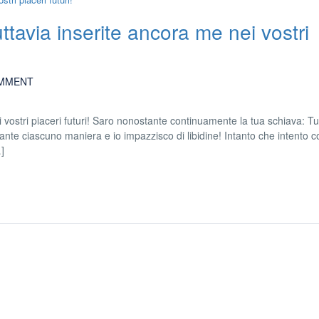
uttavia inserite ancora me nei vostri
MMENT
ei vostri piaceri futuri! Saro nonostante continuamente la tua schiava: T
ante ciascuno maniera e io impazzisco di libidine! Intanto che intento co
]