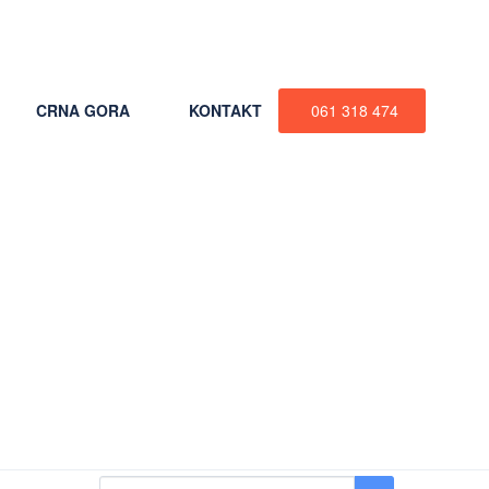
+387 61 318 474
CRNA GORA
KONTAKT
061 318 474