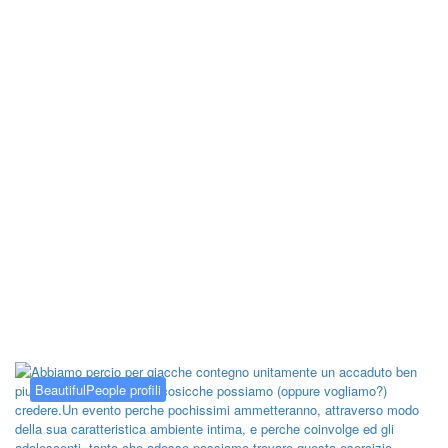
Kategorija:
BeautifulPeople profili
BeautifulPeople profili