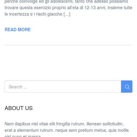
perche coinvolge ed gli adolescenti, tanto che adesso possiamo
trovare questa esercizio proprio all’eta di 12-13 anni, insieme tutte
le incertezza e i rischi giacche […]
READ MORE
ABOUT US
Nam dapibus nisl vitae elit fringilla rutrum. Aenean sollicitudin,
erat a elementum rutrum, neque sem pretium metus, quis mollis
nisl nunc et massa