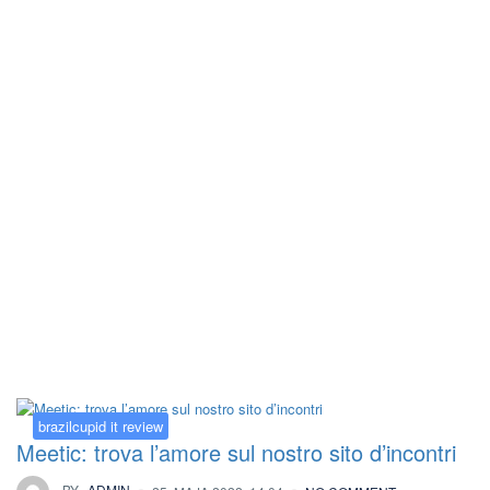
Kategorija:
brazilcupid it review
brazilcupid it review
Meetic: trova l’amore sul nostro sito d’incontri
BY
ADMIN