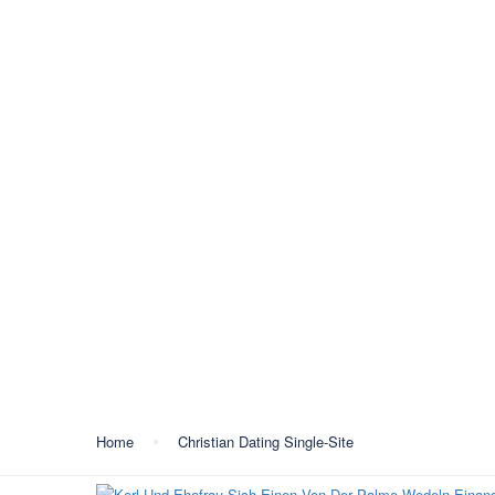
+387 35 557 450
info@lukavactravel.ba
Opš
Kategorija:
Christian D
Home
Christian Dating Single-Site