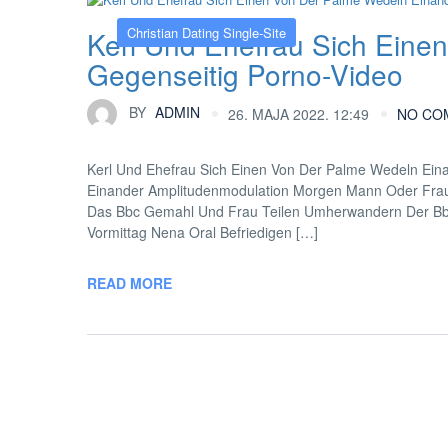
Christian Dating Single-Site
Kerl Und Ehefrau Sich Eine
Gegenseitig Porno-Video
BY
ADMIN
26. MAJA 2022. 12:49
NO CO
Kerl Und Ehefrau Sich Einen Von Der Palme Wedeln Ein
Einander Amplitudenmodulation Morgen Mann Oder Frau 
Das Bbc Gemahl Und Frau Teilen Umherwandern Der Bbc
Vormittag Nena Oral Befriedigen […]
READ MORE