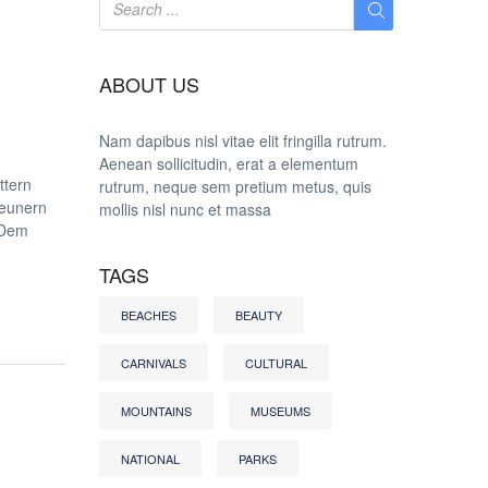
ABOUT US
Nam dapibus nisl vitae elit fringilla rutrum.
Aenean sollicitudin, erat a elementum
ttern
rutrum, neque sem pretium metus, quis
geunern
mollis nisl nunc et massa
 Dem
TAGS
BEACHES
BEAUTY
CARNIVALS
CULTURAL
MOUNTAINS
MUSEUMS
NATIONAL
PARKS