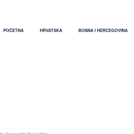
ti uslovi putovanja
POČETNA
HRVATSKA
BOSNA I HERCEGOVINA
ating Single-Site