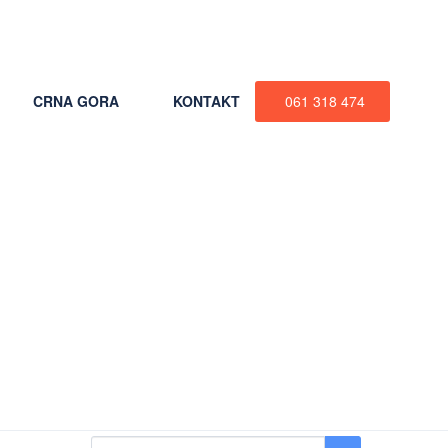
+387 61 318 474
CRNA GORA
KONTAKT
061 318 474