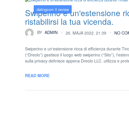
datingcom it review
Swiperino e un'estensione ri
ristabilirsi la tua vicenda.
BY
ADMIN
26. MAJA 2022. 21:39
NO CO
Swiperino e un'estensione ricca di efficienza durante Tind
(“Dreolo”) gestisce il luogo web swiperino (“Sito”), l'es
sulla privacy definisce appena Dreolo LLC. utilizza e prote
READ MORE