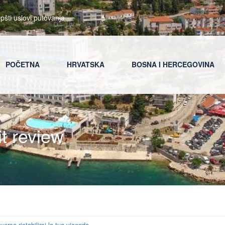
pšti uslovi putovanja
POČETNA
HRVATSKA
BOSNA I HERCEGOVINA
t review