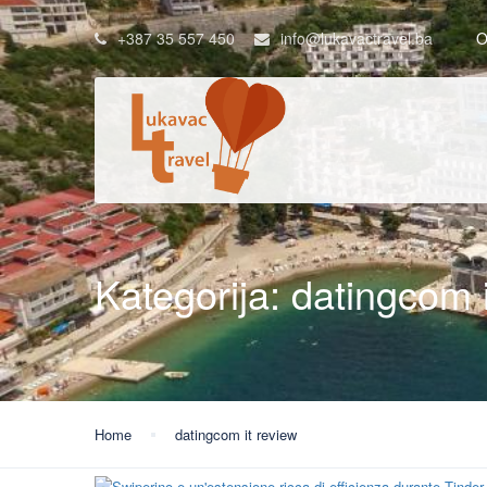
+387 35 557 450
info@lukavactravel.ba
O
Kategorija:
datingcom i
Home
datingcom it review