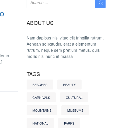
so
ABOUT US
Nam dapibus nisl vitae elit fringilla rutrum.
Aenean sollicitudin, erat a elementum
.
rutrum, neque sem pretium metus, quis
stema
mollis nisl nunc et massa
…]
TAGS
BEACHES
BEAUTY
CARNIVALS
CULTURAL
MOUNTAINS
MUSEUMS
NATIONAL
PARKS