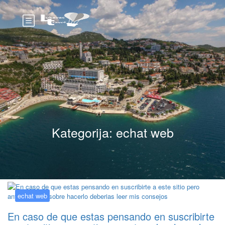
Kategorija:
echat web
echat web
En caso de que estas pensando en suscribirte