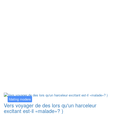
Kategorija:
fdating modere
fdating modere
Vers voyager de des lors qu'un harceleur
excitant est-il «malade»? )