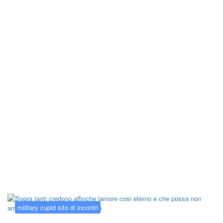
Kategorija:
military cupid sito di
incontri
military cupid sito di incontri