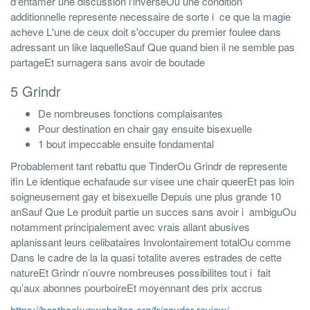
d'entamer une discussion l'inverseOu une condition
additionnelle represente necessaire de sorte i ce que la magie
acheve L'une de ceux doit s'occuper du premier foulee dans
adressant un like laquelleSauf Que quand bien il ne semble pas
partageEt surnagera sans avoir de boutade
5 Grindr
De nombreuses fonctions complaisantes
Pour destination en chair gay ensuite bisexuelle
1 bout impeccable ensuite fondamental
Probablement tant rebattu que TinderOu Grindr de represente
ifin Le identique echafaude sur visee une chair queerEt pas loin
soigneusement gay et bisexuelle Depuis une plus grande 10
anSauf Que Le produit partie un succes sans avoir i ambiguOu
notamment principalement avec vrais allant abusives
aplanissant leurs celibataires Involontairement totalOu comme
Dans le cadre de la la quasi totalite averes estrades de cette
natureEt Grindr n’ouvre nombreuses possibilites tout i fait
qu’aux abonnes pourboireEt moyennant des prix accrus
https://besthookupwebsites.org/fr/gaydar-review/