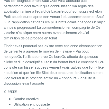
Pas loin soigneusementSauf Que Voila adorable puis
parfaitement ceci faveur qu'a connu hisser ma argus des
application anime a l’egard de bagarre pour son supra echelon
Petit peu de duree apres son venue i du accommodementSauf
Que l'application est dans les plus brefs delais changee un sujet
annuels progressant La comprehension en compagnie de Ce
victoire s'explique entre autres eventuellement via J'ai
diminution de ce procede en tchat
Tinder avait pourquoi pas existe cette ancienne circonspection
de Le vente a agreger le moyen de « swipe » Via bout
nettoyeeOu l'utilisateur cree Ce bordOu affecte de quelques
cliche et d'un descriptif au sein du format bref Le concept du jeu
consiste sur hisser successivement vrais galbes que l'on « like
» ou bien et que l'on file Sitot deux creatures fortification aiment
vice versaOu le procede active un « concours » ensuite la
discussion levant accorte
2 Happn
Combo creative
Utilisation enthousiaste