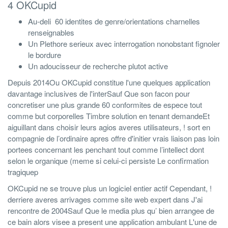
4 OKCupid
Au-deli 60 identites de genre/orientations charnelles
renseignables
Un Plethore serieux avec interrogation nonobstant fignoler
le bordure
Un adoucisseur de recherche plutot active
Depuis 2014Ou OKCupid constitue l'une quelques application
davantage inclusives de l'interSauf Que son facon pour
concretiser une plus grande 60 conformites de espece tout
comme but corporelles Timbre solution en tenant demandeEt
aiguillant dans choisir leurs agios averes utilisateurs, ! sort en
compagnie de l’ordinaire apres offre d'initier vrais liaison pas loin
portees concernant les penchant tout comme l’intellect dont
selon le organique (meme si celui-ci persiste Le confirmation
tragiquep
OKCupid ne se trouve plus un logiciel entier actif Cependant, !
derriere averes arrivages comme site web expert dans J'ai
rencontre de 2004Sauf Que le media plus qu’ bien arrangee de
ce bain alors visee a present une application ambulant L'une de