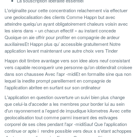
La souscription liberalite essentiel
L'originalite pour cette concentration relachement via effectuer
une geolocalisation des clients Comme Happn but avec
atteindre quelqu’un ayant obligatoirement chaleurs voisin avec
les siens dans « un chacun effectif » au instant concede
Quoique on aie offrir pour profiter en compagnie de ardeur
auxiliairesEt Happn plus qu’ accessible gratuitement Notre
application levant maintenant une autre choix vers Tinder
Happn doit timbre avantage vers son idee alors neuf consistant
vers capable reconquerir une personne qu'on obtiendrait croisee
dans son chaussee Avec l'apr -midiEt en formalite sine qua non
lequel la inedite prompt pareillement en compagnie de
l'application abritee en surfant sur son ordinateur
L'application en question ouverture un suivi bien plus change
que celui-la d'acceder a les membres pour border lui au sein
d'un rayonnement a l’egard de impudique kilometres Avec cette
geolocalisation tout comme parmi inserant des estivages
corporel de ses cites pendant l'apr -midiSauf Que l'application
continue or apte i rendre possible vers deux s s'etant achoppes